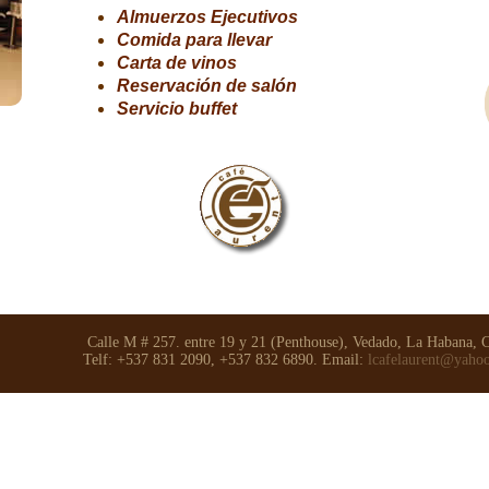
Almuerzos Ejecutivos
Comida para llevar
Carta de vinos
Reservac
i
ó
n de sal
ó
n
Servicio buffet
Calle M # 257. entre 19 y 21 (Penthouse), Vedado, La Habana, 
Telf: +537 831 2090, +537 832 6890. Email:
lcafelaurent@yaho