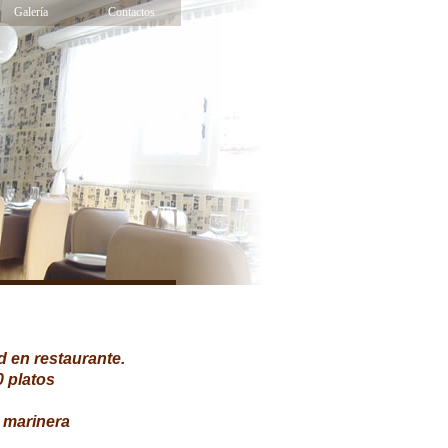
Galería
Contactos
d en restaurante.
 platos
 marinera