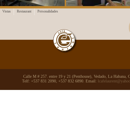
Vistas
Restaurant
Personalidades
Calle M # 257. entre 19 y 21 (Penthouse), Vedado, La Habana, 
Telf: +537 831 2090, +537 832 6890. Email:
lcafelaurent@yaho